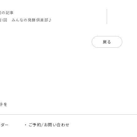
前の記事
第1回 みんなの発酵倶楽部♪
戻る
計を
ンダー
ご予約/お問い合わせ